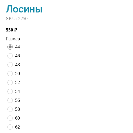
Лосины
SKU:
2250
550
₽
Размер
44
46
48
50
52
54
56
58
60
62