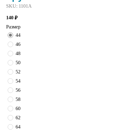
SKU:
1101А
140
₽
Размер
44
46
48
50
52
54
56
58
60
62
64