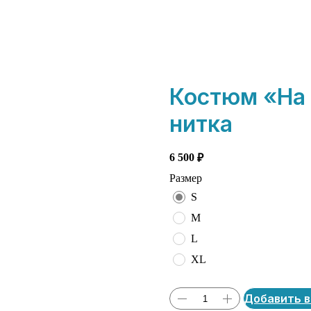
Костюм «На 
нитка
6 500
₽
Размер
S
M
L
XL
Добавить в