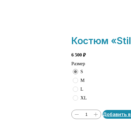
Костюм «Sti
6 500
₽
Размер
S
M
L
XL
Добавить в