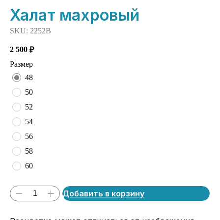
Халат махровый
SKU:
2252В
2 500
₽
Размер
48
50
52
54
56
58
60
Добавить в корзину