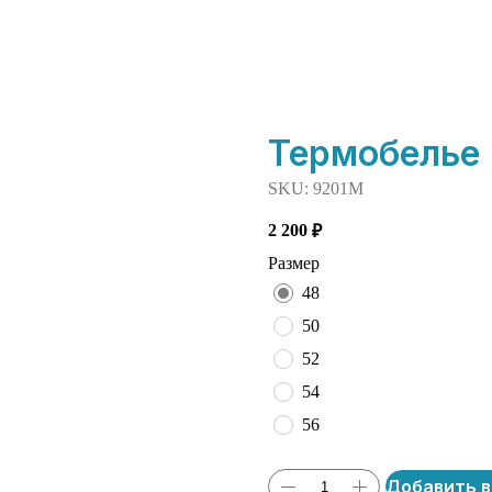
Термобелье
SKU:
9201М
2 200
₽
Размер
48
50
52
54
56
Добавить в