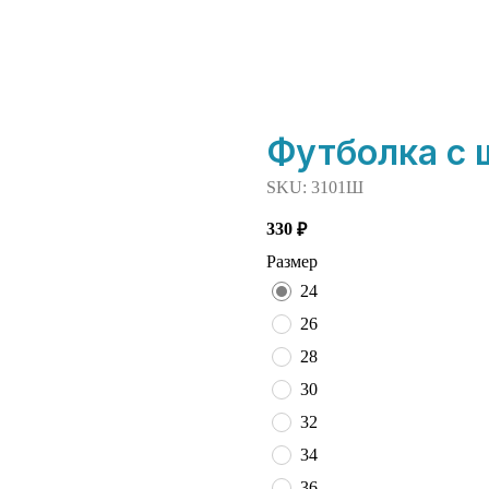
Футболка с 
SKU:
3101Ш
330
₽
Размер
24
26
28
30
32
34
36