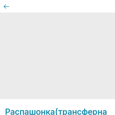
Распашонка(трансферна